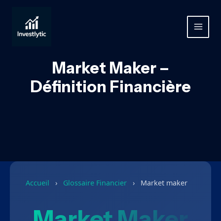
Aller
au
contenu
MAIN
MEN
Market Maker –
Définition Financière
Accueil
›
Glossaire Financier
›
Market maker
Market Maker