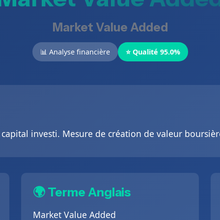
Market Value Added
📊 Analyse financière
⭐ Qualité 95.0%
capital investi. Mesure de création de valeur boursièr
🌍 Terme Anglais
Market Value Added