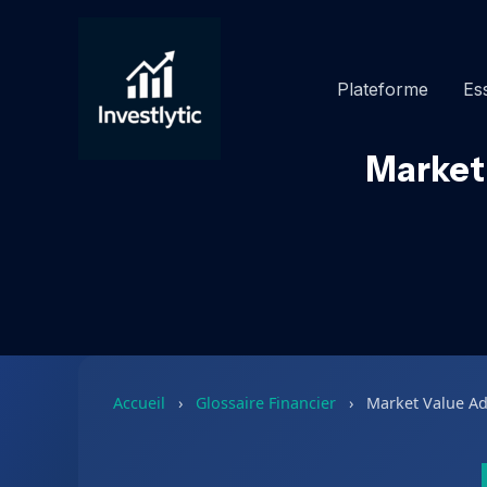
Aller
au
contenu
Plateforme
Ess
Market 
Accueil
›
Glossaire Financier
›
Market Value A