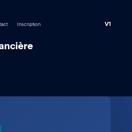
V1
tact
Inscription
ancière
d