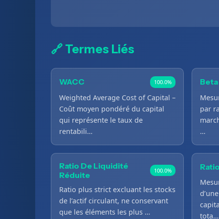
🔗 Termes Liés
WACC
Beta
100.0%
Weighted Average Cost of Capital –
Mesure
Coût moyen pondéré du capital
par r
qui représente le taux de
march
rentabili…
…
Ratio De Liquidité
Rati
100.0%
Réduite
Mesur
Ratio plus strict excluant les stocks
d’une
de l’actif circulant, ne conservant
capit
que les éléments les plus …
tota…