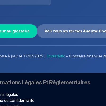
ur au glossaire
Voir tous les termes Analyse fin
mise à jour le 17/07/2025 |
Investlytic
– Glossaire financier 
rmations Légales Et Réglementaires
ns légales
ue de confidentialité