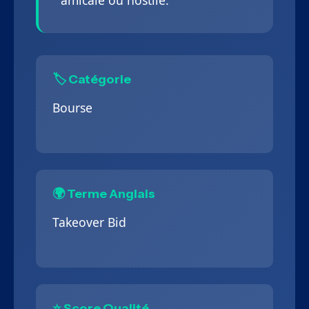
amicale ou hostile.
🏷️ Catégorie
Bourse
🌍 Terme Anglais
Takeover Bid
⭐ Score Qualité