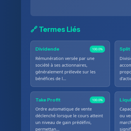
🔗 Termes Liés
Dividende
Split
100.0%
Rémunération versée par une
Divis
société à ses actionnaires,
accom
généralement prélevée sur les
propo
bénéfices de l…
d’act
Take Profit
Liqu
100.0%
Ordre automatique de vente
Capac
déclenché lorsque le cours atteint
ou ve
un niveau de gain prédéfini,
march
permettan…
signi