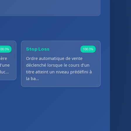
Stop Loss
100.0%
100.0%
ière
Ordre automatique de vente
d’une
déclenché lorsque le cours d’un
oduc…
titre atteint un niveau prédéfini à
la ba…