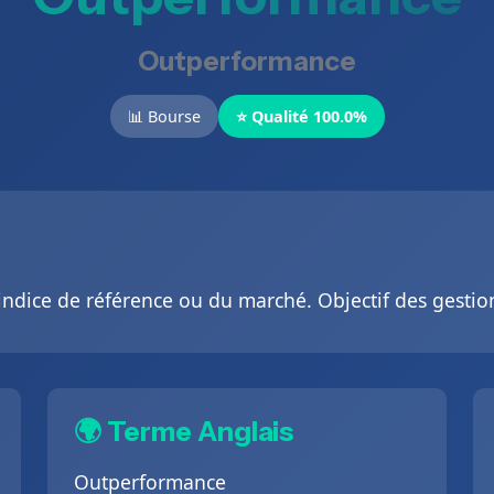
Outperformance
📊 Bourse
⭐ Qualité 100.0%
indice de référence ou du marché. Objectif des gestion
🌍 Terme Anglais
Outperformance