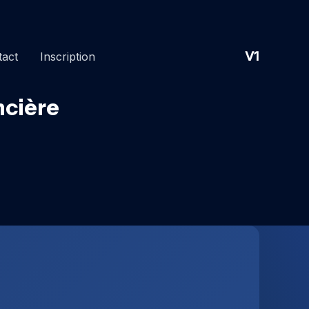
V1
tact
Inscription
ncière