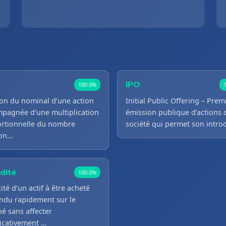
IPO
100.0%
ion du nominal d’une action
Initial Public Offering – Prem
pagnée d’une multiplication
émission publique d’actions 
rtionnelle du nombre
société qui permet son intr
ion…
idité
100.0%
ité d’un actif à être acheté
ndu rapidement sur le
é sans affecter
ficativement …