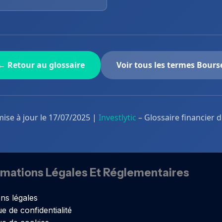
← Retour au glossaire
Voir tous les termes Bours
mise à jour le 17/07/2025 |
Investlytic
– Glossaire financier 
rmations Légales Et Réglementaires
ns légales
ue de confidentialité