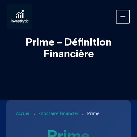
Aller
au
contenu
MAIN
MEN
Prime – Définition
Financière
Accueil
›
Glossaire Financier
›
Prime
Prime