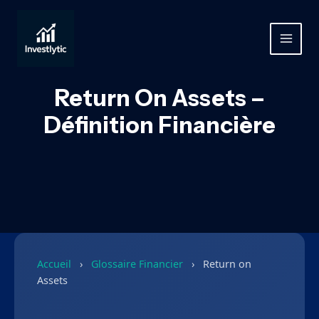
Aller
au
contenu
MAIN
MEN
Return On Assets –
Définition Financière
Accueil
›
Glossaire Financier
›
Return on
Assets