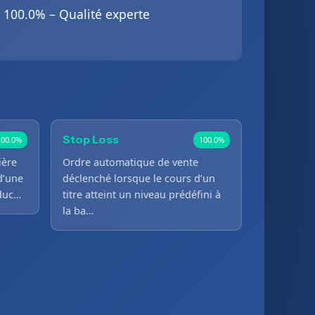
100.0% – Qualité experte
Stop Loss
100.0%
100.0%
ière
Ordre automatique de vente
d’une
déclenché lorsque le cours d’un
oduc…
titre atteint un niveau prédéfini à
la ba…