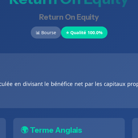
Return On Equity
📊 Bourse
⭐ Qualité 100.0%
ulée en divisant le bénéfice net par les capitaux propre
🌍 Terme Anglais