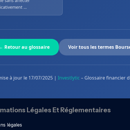
é sans affecter
ficativement …
← Retour au glossaire
Voir tous les termes Bours
mise à jour le 17/07/2025 |
Investlytic
– Glossaire financier 
rmations Légales Et Réglementaires
ns légales