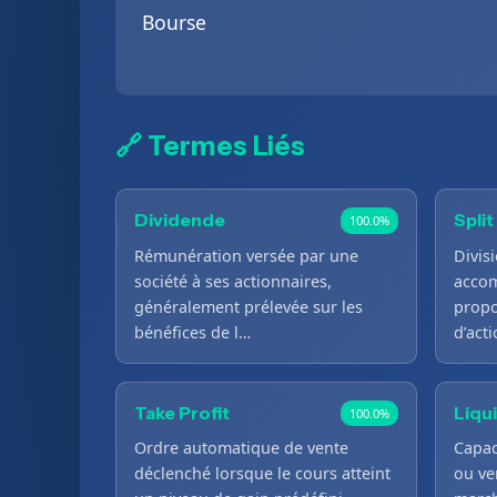
Bourse
🔗 Termes Liés
Dividende
Split
100.0%
Rémunération versée par une
Divis
société à ses actionnaires,
accom
généralement prélevée sur les
propo
bénéfices de l…
d’act
Take Profit
Liqu
100.0%
Ordre automatique de vente
Capac
déclenché lorsque le cours atteint
ou ve