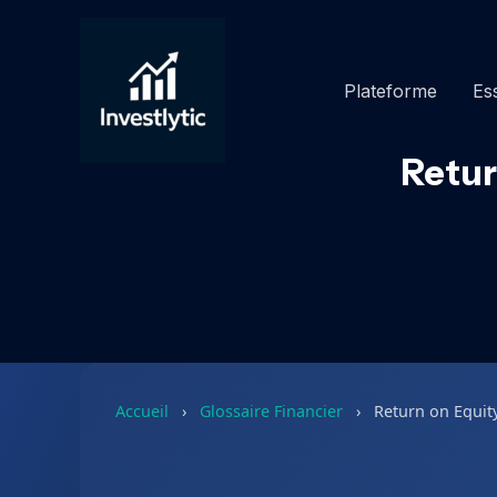
Aller
au
contenu
Plateforme
Ess
Retur
Accueil
›
Glossaire Financier
›
Return on Equit