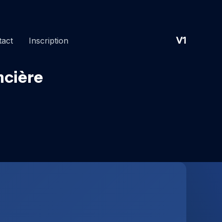
V1
tact
Inscription
ncière