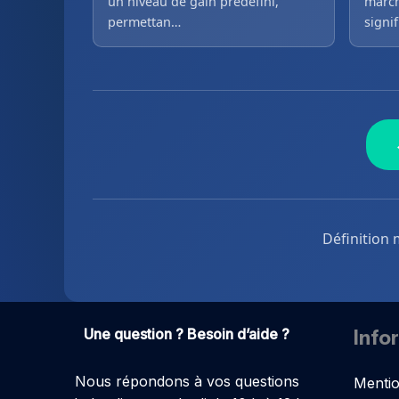
un niveau de gain prédéfini,
march
permettan…
signi
Définition 
Une question ? Besoin d’aide ?
Info
Nous répondons à vos questions
Mentio