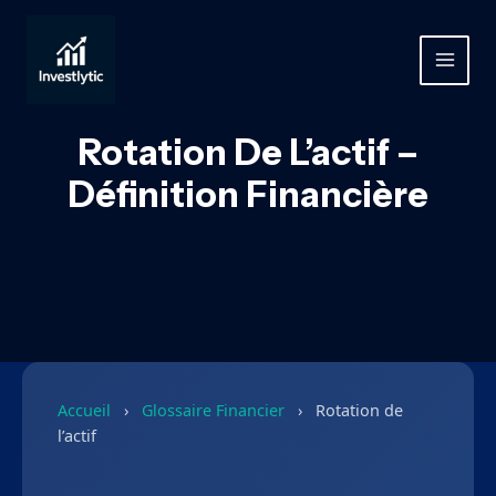
Aller
au
contenu
MAIN
MEN
Rotation De L’actif –
Définition Financière
Accueil
›
Glossaire Financier
›
Rotation de
l’actif