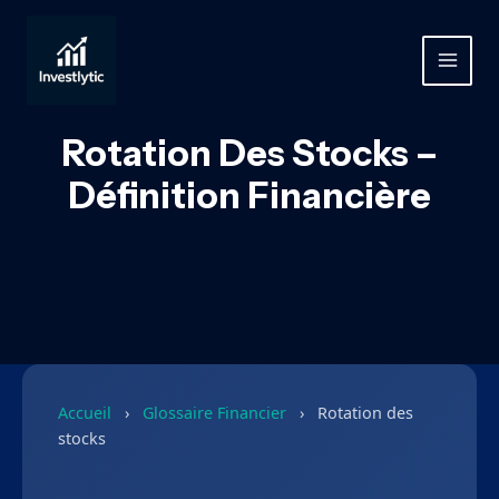
Aller
au
contenu
MAIN
MEN
Rotation Des Stocks –
Définition Financière
Accueil
›
Glossaire Financier
›
Rotation des
stocks