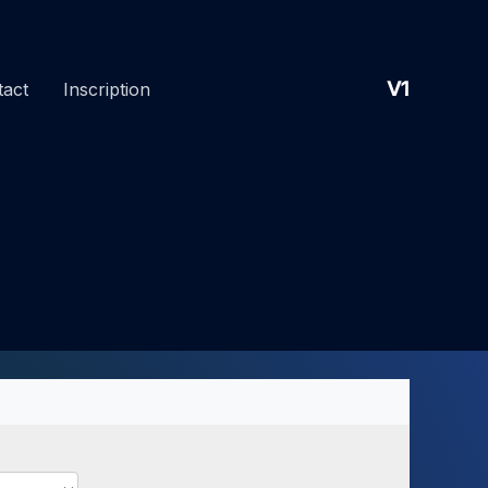
V1
tact
Inscription