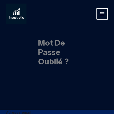
Aller
au
contenu
MAIN
MEN
Mot De
Passe
Oublié ?
Adresse email :