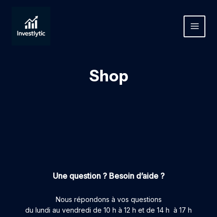
Aller
au
contenu
MAIN
MEN
Shop
Une question ? Besoin d’aide ?
Nous répondons à vos questions
du lundi au vendredi de 10 h à 12 h et de 14 h à 17 h