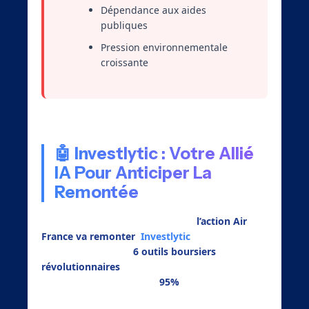
Dépendance aux aides
publiques
Pression environnementale
croissante
🤖 Investlytic : Votre Allié
IA Pour Anticiper La
Remontée
Face à la complexité d’analyser si
l’action Air
France va remonter
,
Investlytic
révolutionne
l’approche avec ses
6 outils boursiers
révolutionnaires
. Notre plateforme powered by
IA offre une précision de
95%
dans
l’identification des meilleures opportunités.