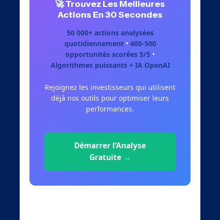
🚀 Trouvez Les Meilleures
Actions En 30 Secondes
50 000+ actions analysées
quotidiennement
•
400-500
opportunités scorées 5/5
•
Algorithmes puissants + IA OpenAI
Rejoignez les investisseurs qui utilisent
déjà nos outils pour optimiser leurs
performances.
Démarrer l’Analyse
Gratuite →