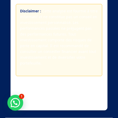
Disclaimer :
Cette analyse est fournie à titre
informatif et ne constitue pas un conseil en
investissement personnalisé. Les
performances passées ne préjugent pas
des performances futures. Tout
investissement comporte des risques de
perte en capital. Il est recommandé de
consulter un conseiller financier avant tout
investissement et de diversifier votre
portefeuille.
Article rédigé avec l’assistance de l’IA Investlytic •
1
Données actualisées au 11 juillet 2025