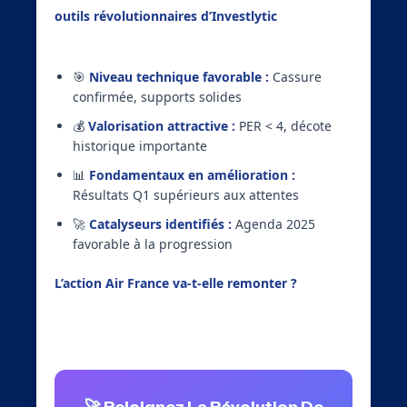
outils révolutionnaires d’Investlytic
, confirme le
potentiel haussier d’Air France-KLM :
🎯
Niveau technique favorable :
Cassure
confirmée, supports solides
💰
Valorisation attractive :
PER < 4, décote
historique importante
📊
Fondamentaux en amélioration :
Résultats Q1 supérieurs aux attentes
🚀
Catalyseurs identifiés :
Agenda 2025
favorable à la progression
L’action Air France va-t-elle remonter ?
Nos
algorithmes l’affirment avec confiance. Reste à
saisir cette opportunité avec les bons outils.
🚀 Rejoignez La Révolution De