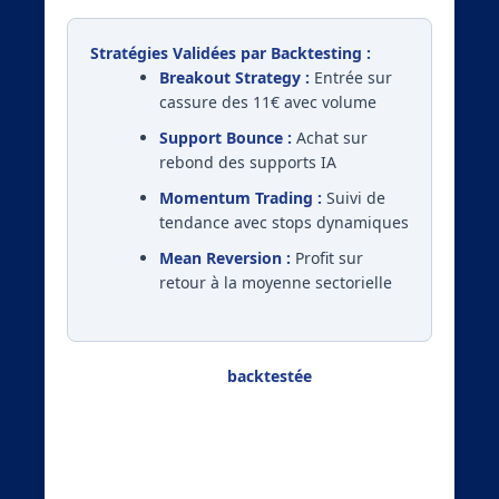
Stratégies Validées par Backtesting :
Breakout Strategy :
Entrée sur
cassure des 11€ avec volume
Support Bounce :
Achat sur
rebond des supports IA
Momentum Trading :
Suivi de
tendance avec stops dynamiques
Mean Reversion :
Profit sur
retour à la moyenne sectorielle
Chaque stratégie est
backtestée
sur 5 ans de
données historiques, avec calcul automatique
du ratio risque/rendement et du taux de
réussite.