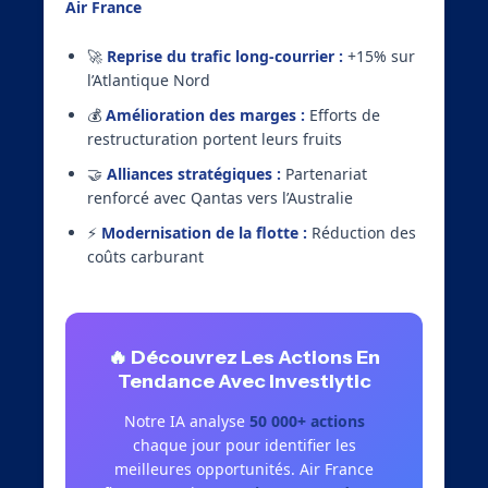
Air France
:
🚀
Reprise du trafic long-courrier :
+15% sur
l’Atlantique Nord
💰
Amélioration des marges :
Efforts de
restructuration portent leurs fruits
🤝
Alliances stratégiques :
Partenariat
renforcé avec Qantas vers l’Australie
⚡
Modernisation de la flotte :
Réduction des
coûts carburant
🔥 Découvrez Les Actions En
Tendance Avec Investlytic
Notre IA analyse
50 000+ actions
chaque jour pour identifier les
meilleures opportunités. Air France