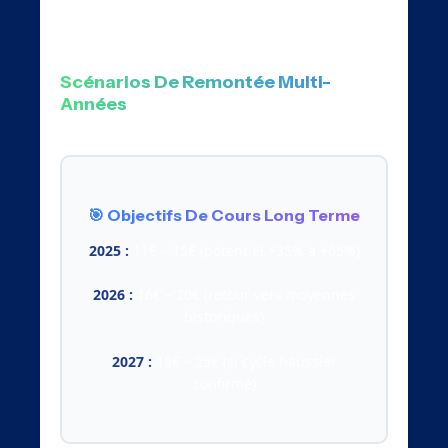
reconstruction post-crise.
Scénarios De Remontée Multi-
Années
🎯 Objectifs De Cours Long Terme
2025 :
11€ – 15€ (potentiel +35% à +65%)
2026 :
16€ – 20€ (retour vers moyennes
historiques)
2027 :
18€ – 25€ (si cycle haussier
confirmé)