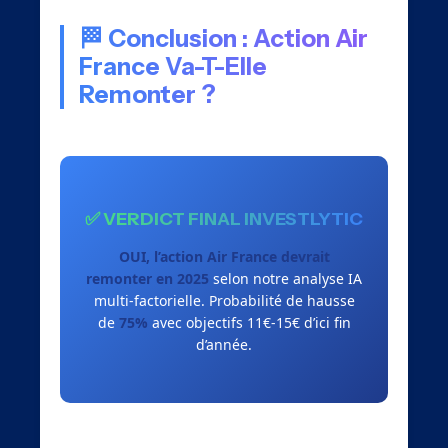
🏁 Conclusion : Action Air
France Va-T-Elle
Remonter ?
✅ VERDICT FINAL INVESTLYTIC
OUI, l’action Air France devrait
remonter en 2025
selon notre analyse IA
multi-factorielle. Probabilité de hausse
de
75%
avec objectifs 11€-15€ d’ici fin
d’année.
Notre analyse approfondie, enrichie par les