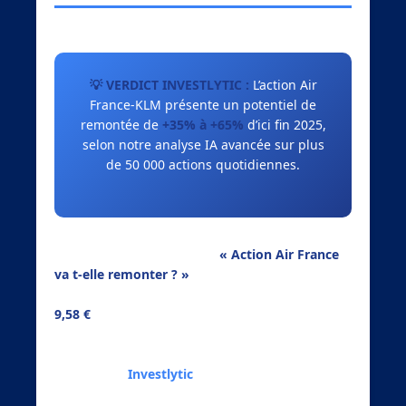
💡 VERDICT INVESTLYTIC :
L’action Air
France-KLM présente un potentiel de
remontée de
+35% à +65%
d’ici fin 2025,
selon notre analyse IA avancée sur plus
de 50 000 actions quotidiennes.
En juillet 2025, la question
« Action Air France
va t-elle remonter ? »
préoccupe de nombreux
investisseurs. Avec un cours actuel autour de
9,58 €
, l’action Air France-KLM se trouve à un
carrefour technique crucial. Notre analyse
approfondie, enrichie par l’intelligence
artificielle d’
Investlytic
, vous révèle les
véritables perspectives de cette valeur