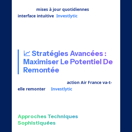
Avec des
mises à jour quotidiennes
et une
interface intuitive
,
Investlytic
démocratise
l’accès à une analyse professionnelle de niveau
institutionnel.
📈 Stratégies Avancées :
Maximiser Le Potentiel De
Remontée
Au-delà de la question «
action Air France va-t-
elle remonter
« ,
Investlytic
vous aide à
optimiser votre stratégie :
Approches Techniques
Sophistiquées