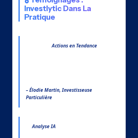
Investlytic Dans La
Pratique
« Grâce aux
Actions en Tendance
d’Investlytic, j’ai identifié le potentiel d’Air
France dès janvier 2025. Le score 5/5 de
leur algorithme m’a convaincu d’investir
au bon moment. »
– Élodie Martin, Investisseuse
Particulière
« L’
Analyse IA
d’Investlytic sur Air France
m’a permis de comprendre en 30