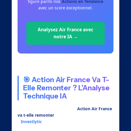
figure parmi nos
Actions en Tendance
avec un score exceptionnel.
Analysez Air France avec
notre IA →
🎯 Action Air France Va T-
Elle Remonter ? L’Analyse
Technique IA
Pour répondre à la question «
Action Air France
va t-elle remonter
« , nos algorithmes
d’
Investlytic
ont analysé plus de 8 années de
données historiques, combinant analyse