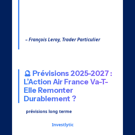
secondes ce qui m’aurait pris des heures
d’analyse. Les niveaux techniques
générés automatiquement sont d’une
précision remarquable. »
– François Leroy, Trader Particulier
🔮 Prévisions 2025-2027 :
L’Action Air France Va-T-
Elle Remonter
Durablement ?
Les
prévisions long terme
de nos algorithmes
sont encourageantes. L’analyse sur 8 ans
disponible dans
Investlytic
révèle que Air
France se trouve dans une phase de