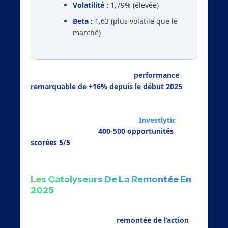
Volatilité :
1,79% (élevée)
Beta :
1,63 (plus volatile que le
marché)
L’action Air France affiche une
performance
remarquable de +16% depuis le début 2025
,
contrastant avec les difficultés rencontrées en
2024. Cette progression s’explique par plusieurs
facteurs que nos algorithmes d’
Investlytic
ont
identifiés parmi les
400-500 opportunités
scorées 5/5
quotidiennement.
Les Catalyseurs De La Remontée En
2025
Plusieurs éléments techniques et fondamentaux
plaident en faveur d’une
remontée de l’action