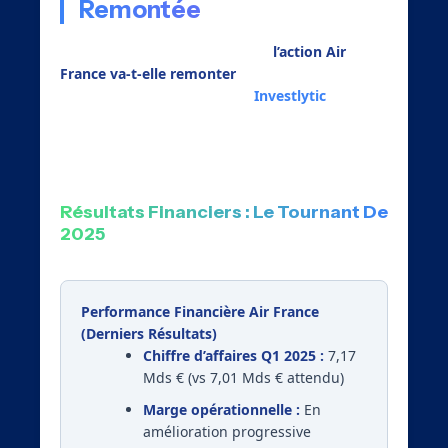
Remontée
Au-delà de l’analyse technique,
l’action Air
France va-t-elle remonter
selon les
fondamentaux ? Nos outils d’
Investlytic
analysent en profondeur les ratios clés, la
croissance, et l’endettement.
Résultats Financiers : Le Tournant De
2025
Performance Financière Air France
(Derniers Résultats)
Chiffre d’affaires Q1 2025 :
7,17
Mds € (vs 7,01 Mds € attendu)
Marge opérationnelle :
En
amélioration progressive