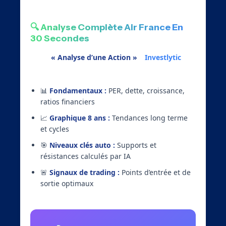
🔍 Analyse Complète Air France En
30 Secondes
L’outil
« Analyse d’une Action »
d’
Investlytic
compile instantanément :
📊
Fondamentaux :
PER, dette, croissance,
ratios financiers
📈
Graphique 8 ans :
Tendances long terme
et cycles
🎯
Niveaux clés auto :
Supports et
résistances calculés par IA
🚨
Signaux de trading :
Points d’entrée et de
sortie optimaux