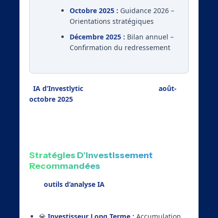
Octobre 2025 :
Guidance 2026 –
Orientations stratégiques
Décembre 2025 :
Bilan annuel –
Confirmation du redressement
L’
IA d’Investlytic
estime que la période
août-
octobre 2025
sera décisive pour confirmer la
tendance haussière. Les résultats semestriels
du 31 juillet constitueront un test crucial.
Stratégies D’Investissement
Recommandées
Nos
outils d’analyse IA
suggèrent plusieurs
approches selon votre profil :
💎
Investisseur Long Terme :
Accumulation