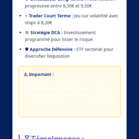
progressive entre 8,50€ et 9,50€
⚡
Trader Court Terme :
Jeu sur volatilité avec
stops à 8,20€
🎯
Stratégie DCA :
Investissement
programmé pour lisser le risque
🛡️
Approche Défensive :
ETF sectoriel pour
diversifier l’exposition
⚠️ Important :
L’investissement en actions
présente des risques de perte en capital.
Cette analyse ne constitue pas un conseil
en investissement personnalisé. Consultez
un professionnel avant tout investissement.
🎖️ Témoignages :