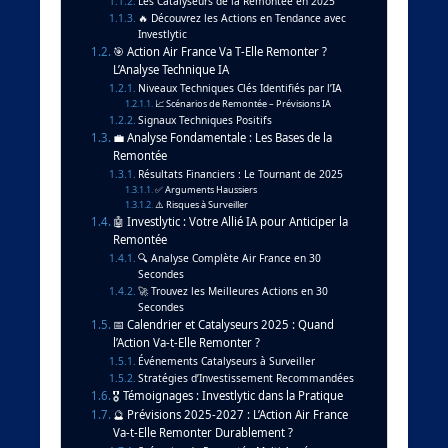
Les Catalyseurs de la Remontée en 2025
🔥 Découvrez les Actions en Tendance avec
Investlytic
🎯 Action Air France Va T-Elle Remonter ?
L’Analyse Technique IA
Niveaux Techniques Clés Identifiés par l’IA
📈 Scénarios de Remontée – Prévisions IA
Signaux Techniques Positifs
💼 Analyse Fondamentale : Les Bases de la
Remontée
Résultats Financiers : Le Tournant de 2025
✅ Arguments Haussiers
⚠️ Risques à Surveiller
🤖 Investlytic : Votre Allié IA pour Anticiper la
Remontée
🔍 Analyse Complète Air France en 30
Secondes
🚀 Trouvez les Meilleures Actions en 30
Secondes
📅 Calendrier et Catalyseurs 2025 : Quand
l’Action Va-t-Elle Remonter ?
Événements Catalyseurs à Surveiller
Stratégies d’Investissement Recommandées
🎖️ Témoignages : Investlytic dans la Pratique
🔮 Prévisions 2025-2027 : L’Action Air France
Va-t-Elle Remonter Durablement ?