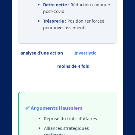
Dette nette :
Réduction continue
post-Covid
Trésorerie :
Position renforcée
pour investissements
L’
analyse d’une action
avec
Investlytic
révèle
que Air France-KLM a franchi un cap décisif. Le
ratio PER actuel de
moins de 4 fois
le bénéfice
par action suggère une valorisation attractive,
bien inférieure à la moyenne sectorielle.
✅ Arguments Haussiers
Reprise du trafic d’affaires
Alliances stratégiques
renforcées