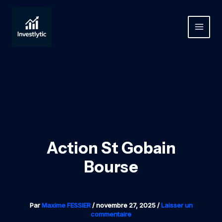
Aller
au
contenu
MAIN
MEN
Action St Gobain
Bourse
Par
Maxime FESSIER
/
novembre 27, 2025
/
Laisser un
commentaire