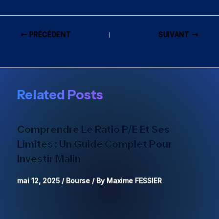
PRÉCÉDENT
SUIVANT
Related Posts
Comprendre Le Ratio P/E Et Ses
Limites : Un Guide Complet Pour
Investir Malin
mai 12, 2025
/
Bourse
/ By
Maxime FESSIER