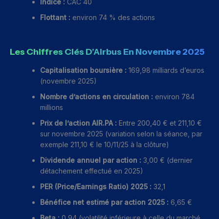
Indice :
CAC 40
Flottant :
environ 74 % des actions
Les Chiffres Clés D’Airbus En Novembre 2025
Capitalisation boursière :
169,98 milliards d’euros
(novembre 2025)
Nombre d’actions en circulation :
environ 784
millions
Prix de l’action AIR.PA :
Entre 200,40 € et 211,10 €
sur novembre 2025 (variation selon la séance, par
exemple 211,10 € le 10/11/25 à la clôture)
Dividende annuel par action :
3,00 € (dernier
détachement effectué en 2025)
PER (Price/Earnings Ratio) 2025 :
32,1
Bénéfice net estimé par action 2025 :
6,65 €
Beta :
0,94 (volatilité inférieure à celle du marché