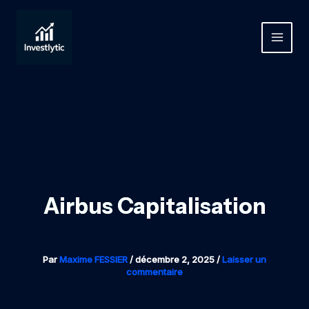
Aller
au
contenu
MAIN
MEN
Airbus Capitalisation
Par
Maxime FESSIER
/
décembre 2, 2025
/
Laisser un
commentaire