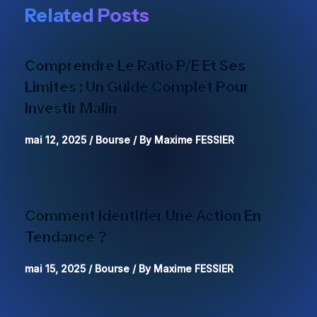
Related Posts
Comprendre Le Ratio P/E Et Ses
Limites : Un Guide Complet Pour
Investir Malin
mai 12, 2025
/
Bourse
/ By
Maxime FESSIER
Comment Identifier Une Action En
Tendance ?
mai 15, 2025
/
Bourse
/ By
Maxime FESSIER