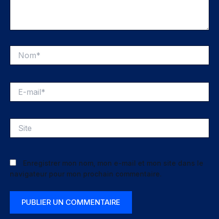
Nom*
E-
mail*
Site
Enregistrer mon nom, mon e-mail et mon site dans le
navigateur pour mon prochain commentaire.