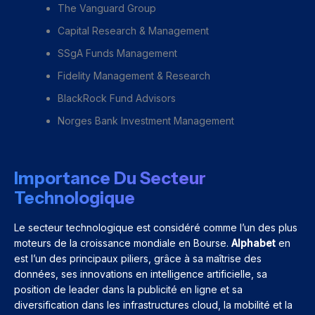
The Vanguard Group
Capital Research & Management
SSgA Funds Management
Fidelity Management & Research
BlackRock Fund Advisors
Norges Bank Investment Management
Importance Du Secteur
Technologique
Le secteur technologique est considéré comme l’un des plus
moteurs de la croissance mondiale en Bourse.
Alphabet
en
est l’un des principaux piliers, grâce à sa maîtrise des
données, ses innovations en intelligence artificielle, sa
position de leader dans la publicité en ligne et sa
diversification dans les infrastructures cloud, la mobilité et la