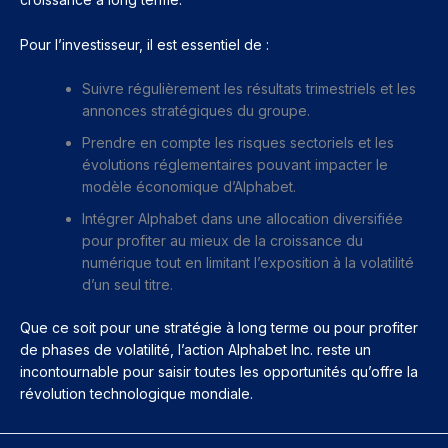
Pour l’investisseur, il est essentiel de :
Suivre régulièrement les résultats trimestriels et les
annonces stratégiques du groupe.
Prendre en compte les risques sectoriels et les
évolutions réglementaires pouvant impacter le
modèle économique d’Alphabet.
Intégrer Alphabet dans une allocation diversifiée
pour profiter au mieux de la croissance du
numérique tout en limitant l’exposition à la volatilité
d’un seul titre.
Que ce soit pour une stratégie à long terme ou pour profiter
de phases de volatilité, l’action Alphabet Inc. reste un
incontournable pour saisir toutes les opportunités qu’offre la
révolution technologique mondiale.