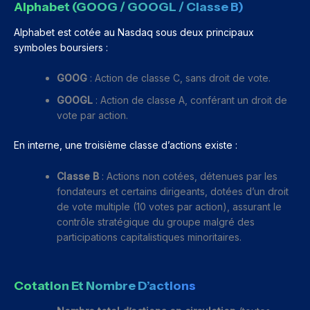
Alphabet (GOOG / GOOGL / Classe B)
Alphabet est cotée au Nasdaq sous deux principaux
symboles boursiers :
GOOG
: Action de classe C, sans droit de vote.
GOOGL
: Action de classe A, conférant un droit de
vote par action.
En interne, une troisième classe d’actions existe :
Classe B
: Actions non cotées, détenues par les
fondateurs et certains dirigeants, dotées d’un droit
de vote multiple (10 votes par action), assurant le
contrôle stratégique du groupe malgré des
participations capitalistiques minoritaires.
Cotation Et Nombre D’actions