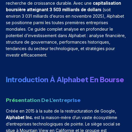
recherche de croissance durable. Avec une
capitalisation
boursière atteignant 3 503 milliards de dollars
(soit
environ 3 031 milliards d’euros en novembre 2025), Alphabet
se positionne parmi les toutes premières entreprises
mondiales. Ce guide complet analyse en profondeur le
potentiel d’investissement dans Alphabet : analyse financière,
structure de gouvernance, performances historiques,
tendances du secteur technologique, et stratégies pour
investir efficacement.
Introduction À Alphabet En Bourse
Présentation De L’entreprise
Créée en 2015 à la suite de la restructuration de Google,
Alphabet Inc.
est la maison-mère d’un vaste écosystème
d’entreprises technologiques de pointe. Le siège social se
situe à Mountain View en Californie et le groupe est