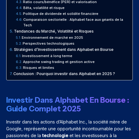
Ratio cours/bénéfice (PER) et valorisation
Bêta, volatilité et risque
Politique de dividende et solidité financière
Comparaison sectorielle : Alphabet face aux géants de la
Tech
Tendances du Marché, Volatilité et Risques
Environnement de marché en 2025
Perspectives technologiques
Stratégies d’Investissement dans Alphabet en Bourse
Investissement à long terme
Approche swing trading et gestion active
Risques et limites
Conclusion : Pourquoi investir dans Alphabet en 2025 ?
Investir Dans Alphabet En Bourse :
Guide Complet 2025
Investir dans les actions d’Alphabet Inc., la société mère de
Google, représente une opportunité incontournable pour les
passionnés de la
technologie
et les investisseurs à la