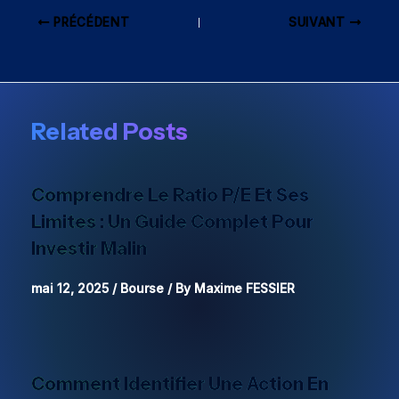
PRÉCÉDENT
SUIVANT
Related Posts
Comprendre Le Ratio P/E Et Ses
Limites : Un Guide Complet Pour
Investir Malin
mai 12, 2025
/
Bourse
/ By
Maxime FESSIER
Comment Identifier Une Action En