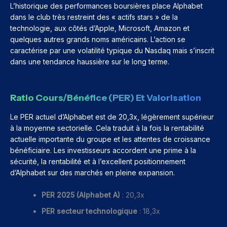
L’historique des performances boursières place Alphabet
dans le club très restreint des « actifs stars » de la
technologie, aux côtés d’Apple, Microsoft, Amazon et
quelques autres grands noms américains. L’action se
caractérise par une volatilité typique du Nasdaq mais s’inscrit
dans une tendance haussière sur le long terme.
Ratio Cours/bénéfice (PER) Et Valorisation
Le PER actuel d’Alphabet est de 20,3x, légèrement supérieur
à la moyenne sectorielle. Cela traduit à la fois la rentabilité
actuelle importante du groupe et les attentes de croissance
bénéficiaire. Les investisseurs accordent une prime à la
sécurité, la rentabilité et à l’excellent positionnement
d’Alphabet sur des marchés en pleine expansion.
PER 2025 (Alphabet A)
: 20,3x
PER secteur technologique
: 18,3x