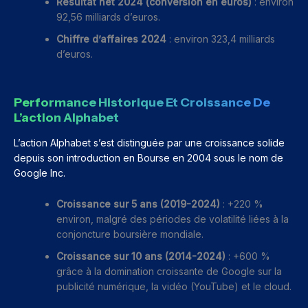
Résultat net 2024 (conversion en euros)
: environ
92,56 milliards d’euros.
Chiffre d’affaires 2024
: environ 323,4 milliards
d’euros.
Performance Historique Et Croissance De
L’action Alphabet
L’action Alphabet s’est distinguée par une croissance solide
depuis son introduction en Bourse en 2004 sous le nom de
Google Inc.
Croissance sur 5 ans (2019-2024)
: +220 %
environ, malgré des périodes de volatilité liées à la
conjoncture boursière mondiale.
Croissance sur 10 ans (2014-2024)
: +600 %
grâce à la domination croissante de Google sur la
publicité numérique, la vidéo (YouTube) et le cloud.