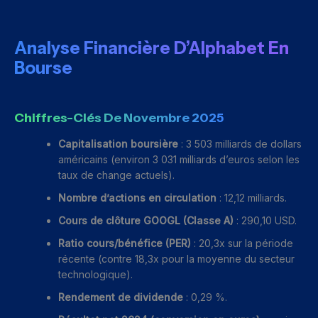
Analyse Financière D’Alphabet En
Bourse
Chiffres-Clés De Novembre 2025
Capitalisation boursière
: 3 503 milliards de dollars
américains (environ 3 031 milliards d’euros selon les
taux de change actuels).
Nombre d’actions en circulation
: 12,12 milliards.
Cours de clôture GOOGL (Classe A)
: 290,10 USD.
Ratio cours/bénéfice (PER)
: 20,3x sur la période
récente (contre 18,3x pour la moyenne du secteur
technologique).
Rendement de dividende
: 0,29 %.