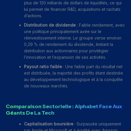
plus de 120 milliards de dollars de liquidités, ce qui
lui permet de financer R&D, acquisitions et rachats
d’actions.
Distribution de dividende
: Faible rendement, avec
une politique principalement axée sur le
réinvestissement interne. Le groupe verse environ
0,29 % de rendement du dividende, limitant la
distribution aux actionnaires pour privilégier
l’innovation et l’expansion de ses activités.
Payout ratio faible
: Une faible part du résultat net
est distribuée, la majorité des profits étant destinée
au développement technologique et à la conquête
de nouveaux marchés.
Comparaison Sectorielle : Alphabet Face Aux
Géants De La Tech
Capitalisation boursière
: Surpassée uniquement
par Apple et Microsoft et à égalité avec Amazon