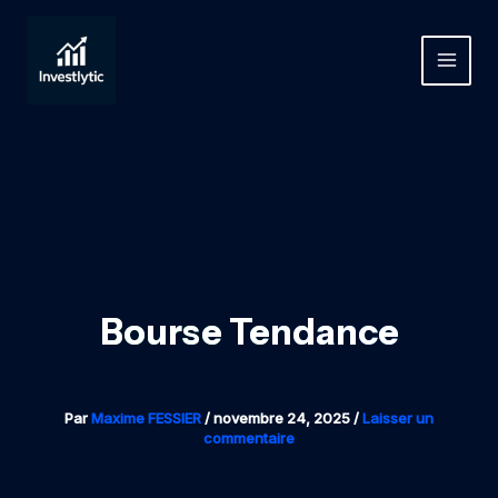
Aller
au
contenu
MAIN
MEN
Bourse Tendance
Par
Maxime FESSIER
/
novembre 24, 2025
/
Laisser un
commentaire