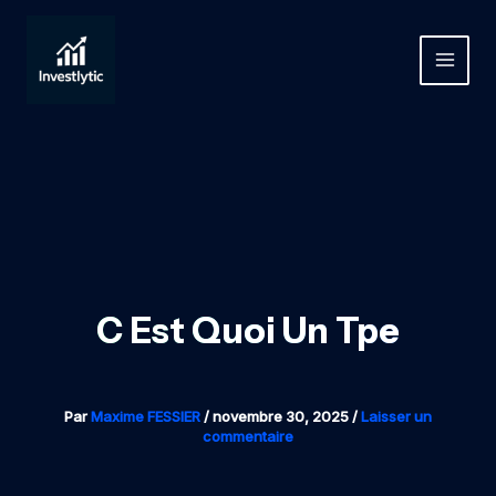
Aller
au
contenu
MAIN
MEN
C Est Quoi Un Tpe
Par
Maxime FESSIER
/
novembre 30, 2025
/
Laisser un
commentaire