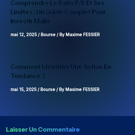
Comprendre Le Ratio P/E Et Ses
Limites : Un Guide Complet Pour
Investir Malin
mai 12, 2025
/
Bourse
/ By
Maxime FESSIER
Comment Identifier Une Action En
Tendance ?
mai 15, 2025
/
Bourse
/ By
Maxime FESSIER
Laisser Un Commentaire