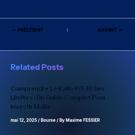
PRÉCÉDENT
SUIVANT
Related Posts
Comprendre Le Ratio P/E Et Ses
Limites : Un Guide Complet Pour
Investir Malin
mai 12, 2025
/
Bourse
/ By
Maxime FESSIER