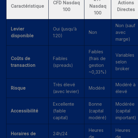
CFD Nasdaq
Actions
Caractéristique
Nasdaq
100
Directes
100
Non (sauf
Levier
Oui (jusqu’à
Non
avec
disponible
1:20)
marge)
Faibles
Variables
Coûts de
Faibles
(frais de
selon
transaction
(spreads)
gestion
broker
~0,33%)
Très élevé
Modéré à
Risque
Modéré
(avec levier)
élevé
Excellente
Bonne
Modérée
Accessibilité
(faible
(capital
(capital
capital)
modéré)
important)
Heures
Heures
Horaires de
24h/24
de
de