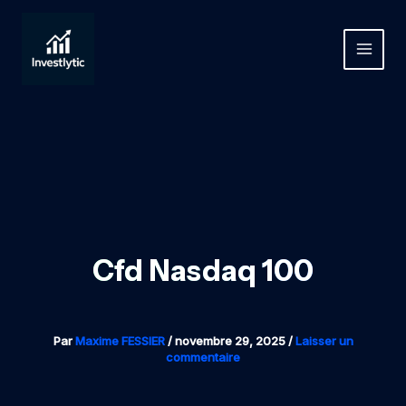
Aller
au
contenu
MAIN
MEN
Cfd Nasdaq 100
Par
Maxime FESSIER
/
novembre 29, 2025
/
Laisser un
commentaire