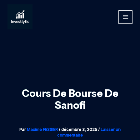
Aller
au
contenu
MAIN
MEN
Cours De Bourse De
Sanofi
Par
Maxime FESSIER
/
décembre 3, 2025
/
Laisser un
commentaire