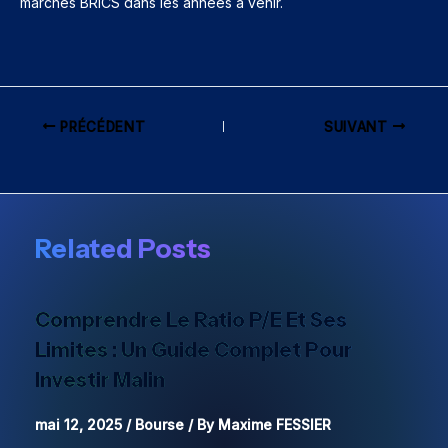
marchés BRICS dans les années à venir.
PRÉCÉDENT
SUIVANT
Related Posts
Comprendre Le Ratio P/E Et Ses
Limites : Un Guide Complet Pour
Investir Malin
mai 12, 2025
/
Bourse
/ By
Maxime FESSIER