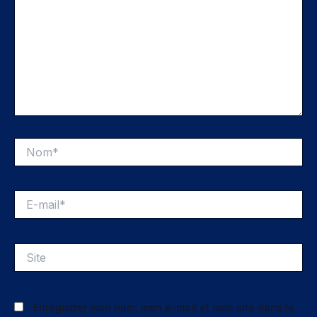
Nom*
E-
mail*
Site
Enregistrer mon nom, mon e-mail et mon site dans le