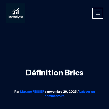
Aller
au
contenu
MAIN
MEN
Définition Brics
Par
Maxime FESSIER
/
novembre 29, 2025
/
Laisser un
commentaire