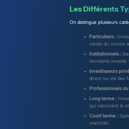
Les Différents Ty
On distingue plusieurs cat
Particuliers :
Invest
variés du novice à 
Institutionnels :
Ban
montants investis 
Investisseurs privé
direct ou via des f
Professionnels du
Long terme :
Inves
qui valorisent la st
Court terme :
Spécu
marchés.