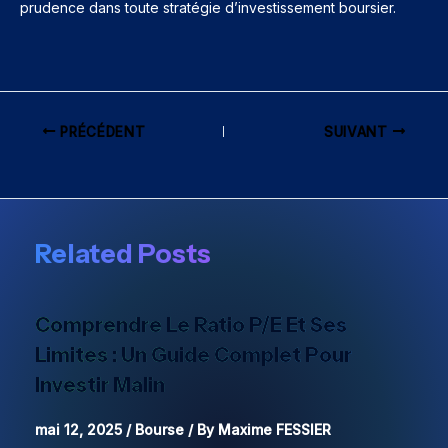
prudence dans toute stratégie d’investissement boursier.
PRÉCÉDENT
SUIVANT
Related Posts
Comprendre Le Ratio P/E Et Ses
Limites : Un Guide Complet Pour
Investir Malin
mai 12, 2025
/
Bourse
/ By
Maxime FESSIER