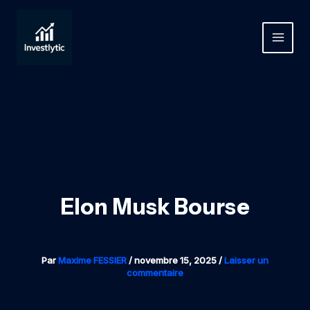
Aller
au
contenu
MAIN
MEN
Elon Musk Bourse
Par
Maxime FESSIER
/
novembre 15, 2025
/
Laisser un
commentaire