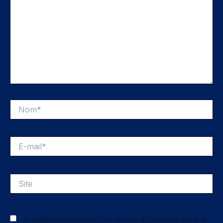
Nom*
E-
mail*
Site
Enregistrer mon nom, mon e-mail et mon site dans le