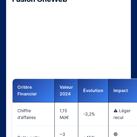
La fusion avec OneWeb, finalisée en 2023,
a transformé radicalement le profil
d’Eutelsat. L’entreprise est désormais le
premier opérateur GEO-LEO pleinement
intégré
, mais cette transformation
s’accompagne de défis financiers
considérables.
Critère
Valeur
Évolution
Impact
Financier
2024
Chiffre
1,15
⚠️ Léger
-3,2%
d’affaires
Md€
recul
~3
🔴