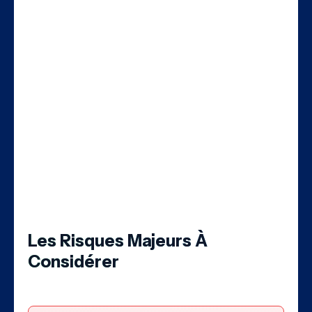
gouvernements, segments moins exposés
à la concurrence directe de Starlink
(historiquement B2C).
4. Projet IRIS²
La participation au projet de constellation
européenne IRIS², en partenariat avec SES
et Hispasat, pourrait générer des revenus
récurrents importants et renforcer la
position concurrentielle.
Les Risques Majeurs À
Considérer