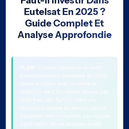
Faut-Il Investir Dans
Eutelsat En 2025 ?
Guide Complet Et
Analyse Approfondie
TL;DR :
Eutelsat présente un profil
d’investissement complexe en 2025.
Après la fusion avec OneWeb et
l’injection de 1,35 milliard d’euros par
l’État français, l’action offre une
exposition unique au secteur spatial
européen mais comporte des risques
significatifs. Notre analyse révèle