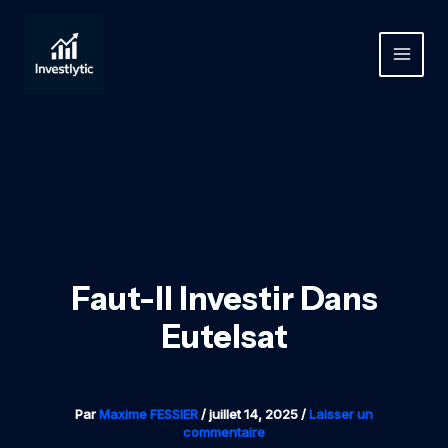
Aller
au
contenu
MAIN
MEN
Faut-Il Investir Dans
Eutelsat
Par
Maxime FESSIER
/
juillet 14, 2025
/
Laisser un
commentaire