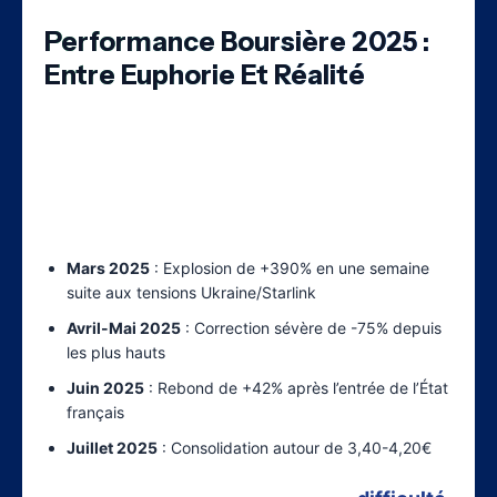
Performance Boursière 2025 :
Entre Euphorie Et Réalité
L’action Eutelsat a connu une
volatilité
exceptionnelle en 2025
, caractérisée par
des mouvements de grande amplitude qui
reflètent l’incertitude des investisseurs :
Mars 2025
: Explosion de +390% en une semaine
suite aux tensions Ukraine/Starlink
Avril-Mai 2025
: Correction sévère de -75% depuis
les plus hauts
Juin 2025
: Rebond de +42% après l’entrée de l’État
français
Juillet 2025
: Consolidation autour de 3,40-4,20€