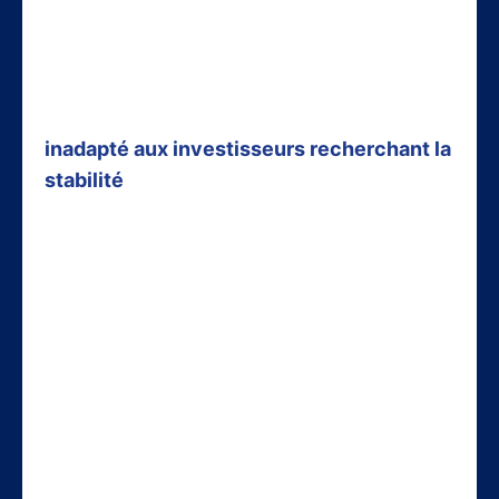
Eutelsat ne correspond pas à un profil
conservateur. La volatilité extrême, les
besoins de financement et l’incertitude sur
la rentabilité rendent cet investissement
inadapté aux investisseurs recherchant la
stabilité
.
Pour les Investisseurs Équilibrés :
Une exposition limitée (2-5% du
portefeuille) peut être envisagée dans une
optique de diversification sectorielle. La
stratégie DCA (Dollar Cost Averaging) est
recommandée pour lisser la volatilité.
Pour les Investisseurs Dynamiques :
Eutelsat peut représenter un pari