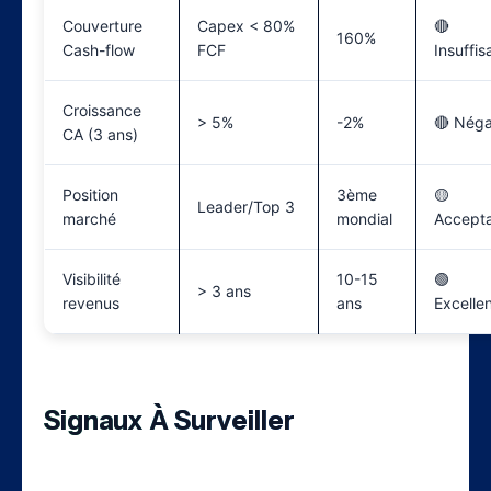
Couverture
Capex < 80%
🔴
160%
Cash-flow
FCF
Insuffis
Croissance
> 5%
-2%
🔴 Néga
CA (3 ans)
Position
3ème
🟡
Leader/Top 3
marché
mondial
Accept
Visibilité
10-15
🟢
> 3 ans
revenus
ans
Excelle
Signaux À Surveiller
Pour les investisseurs qui décident de