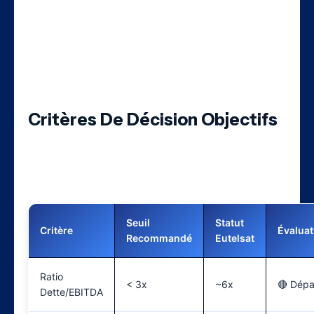
thématique intéressant sur l’espace et la
souveraineté européenne. Une position de
5-10% avec un horizon d’investissement de
5-10 ans peut être justifiée.
Critères De Décision Objectifs
Avant d’investir dans Eutelsat, évaluez ces
critères essentiels :
Seuil
Statut
Critère
Évaluat
Recommandé
Eutelsat
Ratio
< 3x
~6x
🔴 Dép
Dette/EBITDA