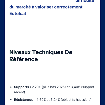
Cette volatilité extrême illustre la
difficulté
du marché à valoriser correctement
Eutelsat
dans un contexte d’incertitudes
technologiques et géopolitiques. Les
investisseurs doivent être préparés à des
fluctuations importantes.
Niveaux Techniques De
Référence
L’analyse graphique révèle des niveaux clés
pour les investisseurs :
Supports
: 2,20€ (plus bas 2025) et 3,40€ (support
récent)
Résistances
: 4,60€ et 5,24€ (objectifs haussiers)