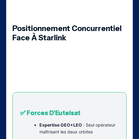
soutenabilité du modèle économique.
Positionnement Concurrentiel
Face À Starlink
La comparaison avec Starlink est
incontournable pour évaluer le potentiel
d’Eutelsat. Les chiffres révèlent un écart
considérable :
✅ Forces D’Eutelsat
Expertise GEO+LEO
: Seul opérateur
maîtrisant les deux orbites