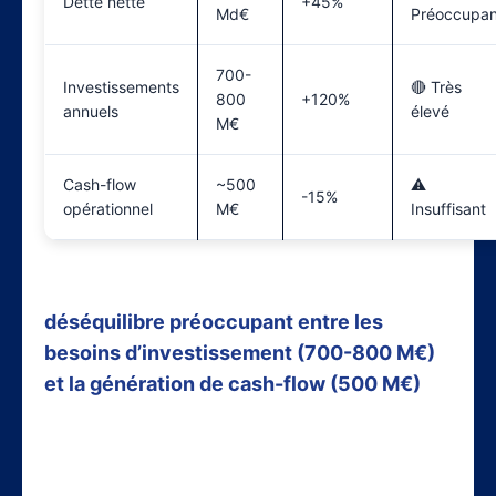
Dette nette
+45%
Md€
Préoccupan
700-
Investissements
🔴 Très
800
+120%
annuels
élevé
M€
Cash-flow
~500
⚠️
-15%
opérationnel
M€
Insuffisant
L’analyse de ces métriques révèle un
déséquilibre préoccupant entre les
besoins d’investissement (700-800 M€)
et la génération de cash-flow (500 M€)
.
Cette situation explique la nécessité de
l’augmentation de capital récente et
soulève des interrogations sur la