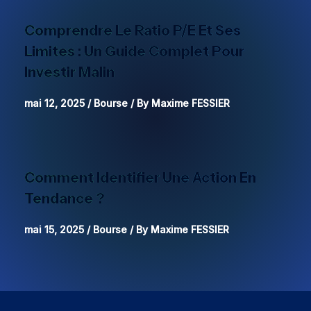
Comprendre Le Ratio P/E Et Ses
Limites : Un Guide Complet Pour
Investir Malin
mai 12, 2025
/
Bourse
/ By
Maxime FESSIER
Comment Identifier Une Action En
Tendance ?
mai 15, 2025
/
Bourse
/ By
Maxime FESSIER