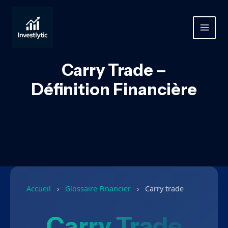
Aller
au
contenu
MAIN
MEN
Carry Trade –
Définition Financière
Accueil
›
Glossaire Financier
›
Carry trade
Carry Trade