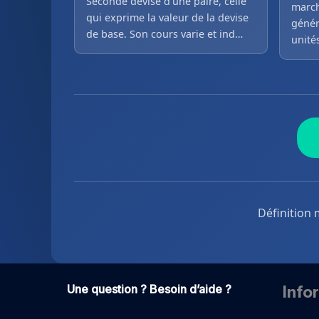
Seconde devise d’une paire, celle
march
qui exprime la valeur de la devise
génér
de base. Son cours varie et ind…
unité
Définition 
Une question ? Besoin d’aide ?
Info