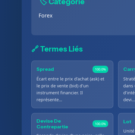
🏷️ Catégorie
Forex
🔗 Termes Liés
Spread
Carr
100.0%
Écart entre le prix d’achat (ask) et
Strat
le prix de vente (bid) d’un
dans 
instrument financier. Il
d’int
représente…
devi…
Devise De
Lot
100.0%
Contrepartie
Unité