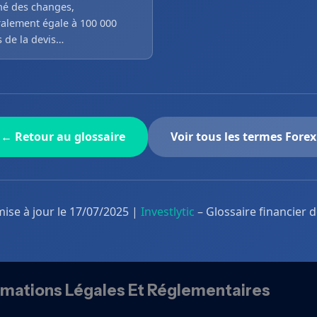
é des changes,
alement égale à 100 000
s de la devis…
← Retour au glossaire
Voir tous les termes Forex
mise à jour le 17/07/2025 |
Investlytic
– Glossaire financier 
rmations Légales Et Réglementaires