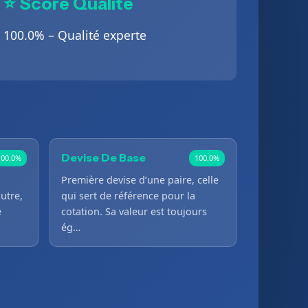
⭐ Score Qualité
100.0% – Qualité experte
Devise De Base
100.0%
100.0%
Première devise d’une paire, celle
autre,
qui sert de référence pour la
e
cotation. Sa valeur est toujours
ég…