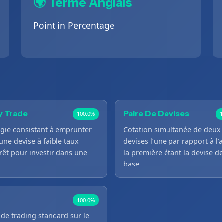
🌍 Terme Anglais
Point in Percentage
y Trade
Paire De Devises
100.0%
égie consistant à emprunter
Cotation simultanée de deux
une devise à faible taux
devises l’une par rapport à l’
érêt pour investir dans une
la première étant la devise d
base…
100.0%
 de trading standard sur le