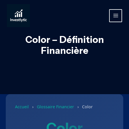
Aller
au
contenu
MAIN
MEN
Color – Définition
Financière
Accueil
›
Glossaire Financier
›
Color
Color