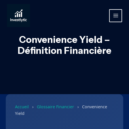
Aller
au
contenu
MAIN
MEN
Convenience Yield –
Définition Financière
Accueil
›
Glossaire Financier
›
Convenience
Yield