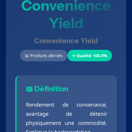
Convenience
Yield
Convenience Yield
📊 Produits dérivés
⭐ Qualité 100.0%
📖 Définition
Rendement de convenance,
avantage de détenir
physiquement une commodité.