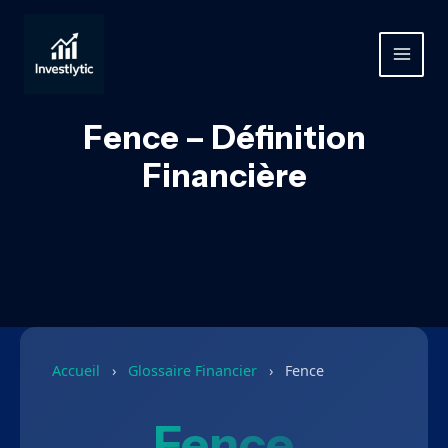
Aller
au
contenu
MAIN
MEN
Fence – Définition
Financière
Accueil
›
Glossaire Financier
›
Fence
Fence