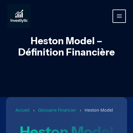
Aller
au
contenu
MAIN
MEN
Heston Model –
Définition Financière
Accueil
›
Glossaire Financier
›
Heston Model
Heston Model