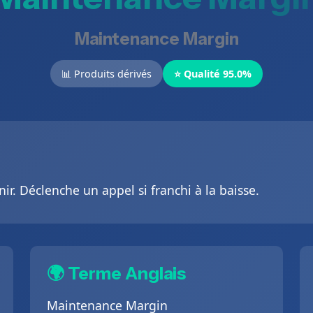
Maintenance Margin
📊 Produits dérivés
⭐ Qualité 95.0%
. Déclenche un appel si franchi à la baisse.
🌍 Terme Anglais
Maintenance Margin