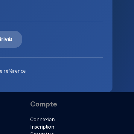
érivés
de référence
Compte
Connexion
Inscription