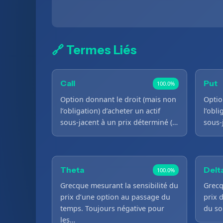
🔗 Termes Liés
Call
Put
100.0%
Option donnant le droit (mais non
Optio
l’obligation) d’acheter un actif
l’obli
sous-jacent à un prix déterminé (…
sous-
Theta
Delt
100.0%
Grecque mesurant la sensibilité du
Grecq
prix d’une option au passage du
prix 
temps. Toujours négative pour
du so
les…