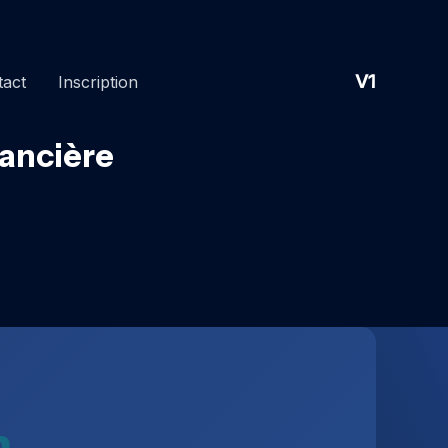
V1
tact
Inscription
nancière
n