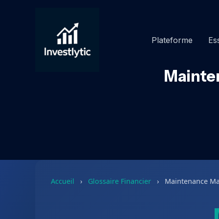
Aller
au
contenu
Plateforme
Ess
Mainten
Accueil
›
Glossaire Financier
›
Maintenance Ma