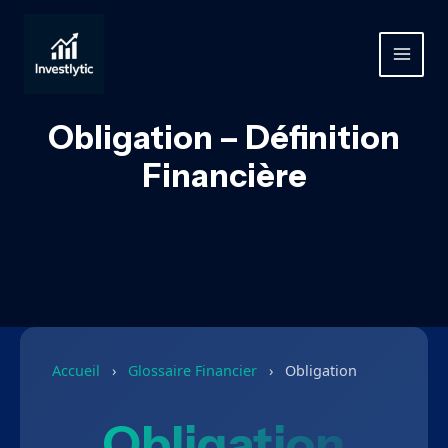
Aller
au
contenu
MAIN
MEN
Obligation – Définition
Financière
Accueil
›
Glossaire Financier
›
Obligation
Obligation