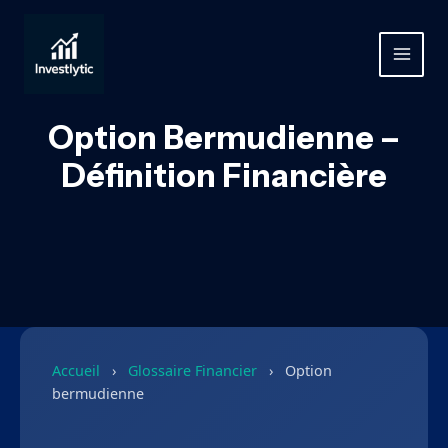
Aller
au
contenu
MAIN
MEN
Option Bermudienne –
Définition Financière
Accueil
›
Glossaire Financier
›
Option
bermudienne