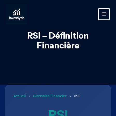
Aller
au
contenu
MAIN
MEN
RSI – Définition
Financière
Accueil
›
Glossaire Financier
›
RSI
RSI