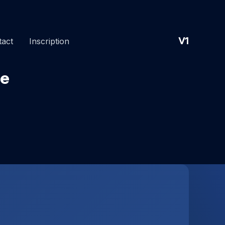
V1
tact
Inscription
re