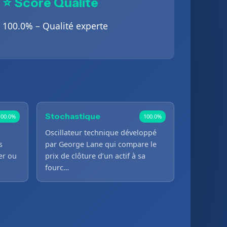
⭐ Score Qualité
100.0% – Qualité experte
Stochastique
100.0%
100.0%
Oscillateur technique développé
s
par George Lane qui compare le
er ou
prix de clôture d’un actif à sa
fourc…