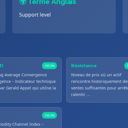
🌍 Terme Anglais
Support level
D
Résistance
100.0%
ng Average Convergence
Niveau de prix où un actif
gence – Indicateur technique
rencontre historiquement de
par Gerald Appel qui utilise la
ventes suffisantes pour arrêt
ralentir …
100.0%
dity Channel Index –