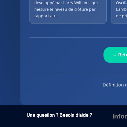
développé par Larry Williams qui
Oscil
mesure le niveau de clôture par
Lambe
rapport au …
de pr
← Reto
Définition 
Une question ? Besoin d’aide ?
Info