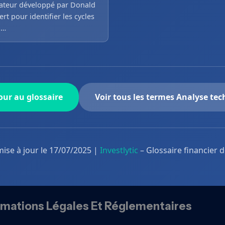
lateur développé par Donald
rt pour identifier les cycles
i…
ur au glossaire
Voir tous les termes Analyse te
mise à jour le 17/07/2025 |
Investlytic
– Glossaire financier 
rmations Légales Et Réglementaires