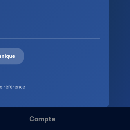
chnique
de référence
Compte