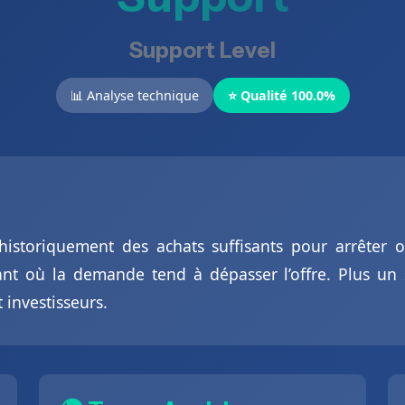
Support Level
📊 Analyse technique
⭐ Qualité 100.0%
istoriquement des achats suffisants pour arrêter ou
t où la demande tend à dépasser l’offre. Plus un su
t investisseurs.