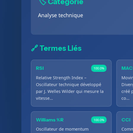
🏷️ Catégorie
Analyse technique
🔗 Termes Liés
RSI
MAC
100.0%
Relative Strength Index –
Movi
Oscillateur technique développé
Diver
par J. Welles Wilder qui mesure la
créé 
vitesse…
co…
Williams %R
CCI
100.0%
Oscillateur de momentum
Commo