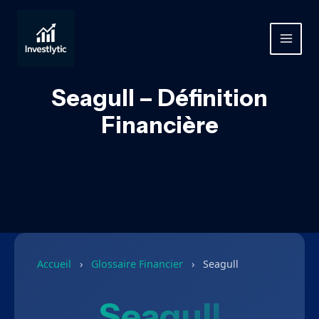
Aller
au
contenu
MAIN
MEN
Seagull – Définition
Financière
Accueil
›
Glossaire Financier
›
Seagull
Seagull