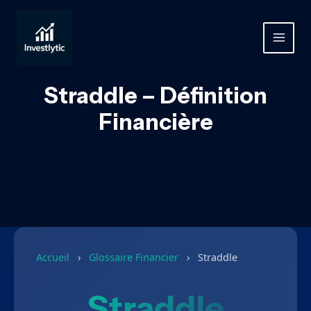
Aller
au
contenu
MAIN
MEN
Straddle – Définition
Financière
Accueil
›
Glossaire Financier
›
Straddle
Straddle