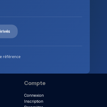
érivés
de référence
Compte
Connexion
Inscription