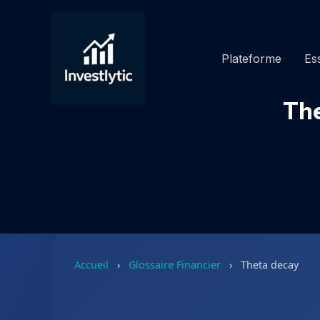
Aller
au
contenu
Plateforme
Ess
The
Accueil
›
Glossaire Financier
›
Theta decay