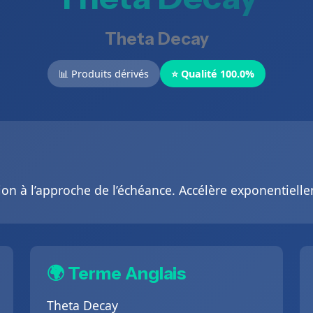
Theta Decay
📊 Produits dérivés
⭐ Qualité 100.0%
ion à l’approche de l’échéance. Accélère exponentiell
🌍 Terme Anglais
Theta Decay