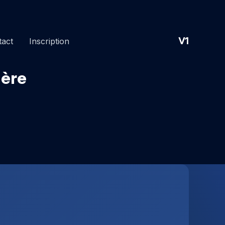
V1
tact
Inscription
ière