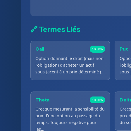
🔗 Termes Liés
Call
Put
100.0%
Option donnant le droit (mais non
Optio
l’obligation) d’acheter un actif
l’obli
sous-jacent à un prix déterminé (…
sous-
Theta
Delt
100.0%
Grecque mesurant la sensibilité du
Grecq
prix d’une option au passage du
prix 
temps. Toujours négative pour
du so
les…