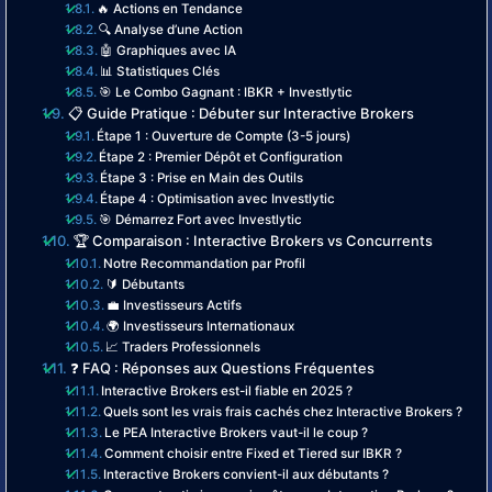
🔥 Actions en Tendance
🔍 Analyse d’une Action
🤖 Graphiques avec IA
📊 Statistiques Clés
🎯 Le Combo Gagnant : IBKR + Investlytic
📋 Guide Pratique : Débuter sur Interactive Brokers
Étape 1 : Ouverture de Compte (3-5 jours)
Étape 2 : Premier Dépôt et Configuration
Étape 3 : Prise en Main des Outils
Étape 4 : Optimisation avec Investlytic
🎯 Démarrez Fort avec Investlytic
🏆 Comparaison : Interactive Brokers vs Concurrents
Notre Recommandation par Profil
🔰 Débutants
💼 Investisseurs Actifs
🌍 Investisseurs Internationaux
📈 Traders Professionnels
❓ FAQ : Réponses aux Questions Fréquentes
Interactive Brokers est-il fiable en 2025 ?
Quels sont les vrais frais cachés chez Interactive Brokers ?
Le PEA Interactive Brokers vaut-il le coup ?
Comment choisir entre Fixed et Tiered sur IBKR ?
Interactive Brokers convient-il aux débutants ?