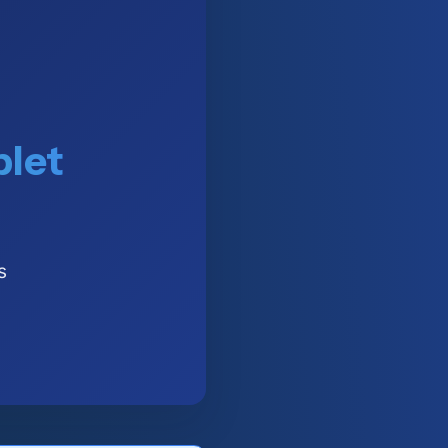
plet
s