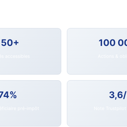
 plus de
3,6 millions de clients
dans le monde, ce courtier 
e réputation inégalée grâce à ses tarifs ultra-compétitifs 
150+
100 0
s accessibles
Actions & obl
74%
3,6
ficiaire pré-impôt
Note Trustpilo