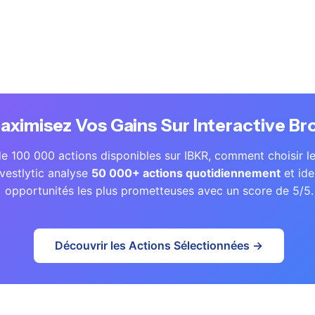
approfondie et les retours de plus de
3 200 clients
sur Trust
iculièrement dans trois domaines :
la variété des produits f
is
, et
la robustesse de ses plateformes
.
aximisez Vos Gains Sur Interactive Br
e 100 000 actions disponibles sur IBKR, comment choisir le
vestlytic analyse
50 000+ actions quotidiennement
et ide
opportunités les plus prometteuses avec un score de 5/5.
Découvrir les Actions Sélectionnées →