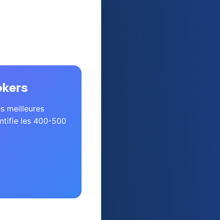
pilot, Interactive
inanciers
,
la
okers
s meilleures
ntifie les 400-500