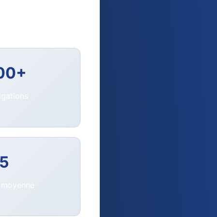
américain coté au
et sa technologie de
00+
igations
/5
t moyenne