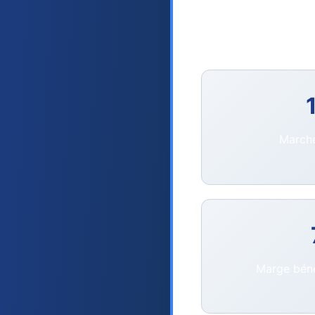
en 1978 et comptant
NASDAQ s’est forgé un
pointe.
Marché
Marge béné