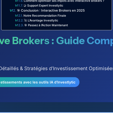
Comment optimiser ses impôts avec Interactive Brokers ?
🤝 Support Expert Investlytic
🎯 Conclusion : Interactive Brokers en 2025
Notre Recommandation Finale
🚀 L’Avantage Investlytic
🎯 Passez à l’Action Maintenant
ive Brokers : Guide Com
 Détaillés & Stratégies d’Investissement Optimisée
stissements avec les outils IA d’Investlytic