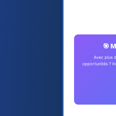
Selon notre analyse 
Brokers excelle part
compétitivité des fra
🎯 M
Avec plus d
opportunités ? In