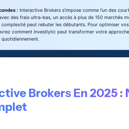
econdes :
Interactive Brokers s’impose comme l’un des courti
vec des frais ultra-bas, un accès à plus de 150 marchés mo
complexité peut rebuter les débutants. Pour optimiser vos
uvrez comment Investlytic peut transformer votre approche
 quotidiennement.
active Brokers En 2025 :
mplet
(IBKR) continue de dominer le marché du courtage internati