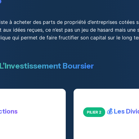
?
ste à acheter des parts de propriété d’entreprises cotées 
t aux idées reçues, ce n’est pas un jeu de hasard mais une 
que qui permet de faire fructifier son capital sur le long t
e L’Investissement Boursier
ctions
💰 Les Div
PILIER 2
’entreprises qui vous
Revenus réguliers versé
néfices futurs et à la
entreprises à leurs acti