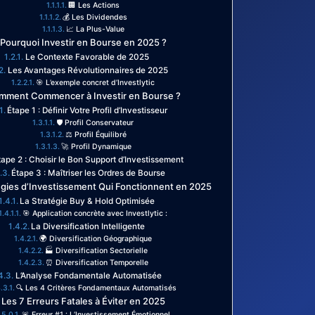
🏢 Les Actions
💰 Les Dividendes
📈 La Plus-Value
 Pourquoi Investir en Bourse en 2025 ?
Le Contexte Favorable de 2025
Les Avantages Révolutionnaires de 2025
🎯 L’exemple concret d’Investlytic
mment Commencer à Investir en Bourse ?
Étape 1 : Définir Votre Profil d’Investisseur
🛡️ Profil Conservateur
⚖️ Profil Équilibré
🚀 Profil Dynamique
tape 2 : Choisir le Bon Support d’Investissement
Étape 3 : Maîtriser les Ordres de Bourse
égies d’Investissement Qui Fonctionnent en 2025
La Stratégie Buy & Hold Optimisée
🎯 Application concrète avec Investlytic :
La Diversification Intelligente
🌍 Diversification Géographique
🏭 Diversification Sectorielle
⏰ Diversification Temporelle
L’Analyse Fondamentale Automatisée
🔍 Les 4 Critères Fondamentaux Automatisés
 Les 7 Erreurs Fatales à Éviter en 2025
🚨 Erreur #1 : L’Investissement Émotionnel