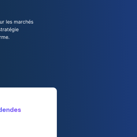
sur les marchés
stratégie
erme.
idendes
s par certaines
onnaires. C’est un