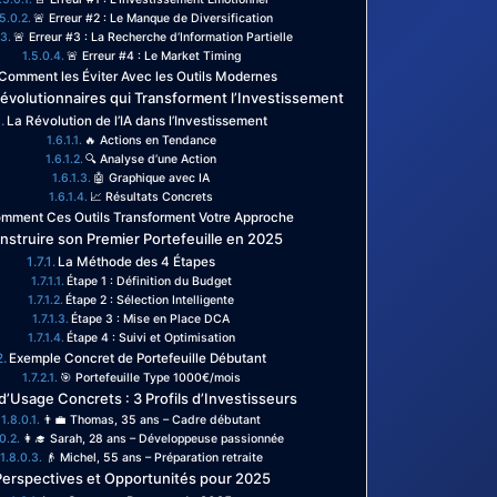
🚨 Erreur #2 : Le Manque de Diversification
🚨 Erreur #3 : La Recherche d’Information Partielle
🚨 Erreur #4 : Le Market Timing
Comment les Éviter Avec les Outils Modernes
 Révolutionnaires qui Transforment l’Investissement
La Révolution de l’IA dans l’Investissement
🔥 Actions en Tendance
🔍 Analyse d’une Action
🤖 Graphique avec IA
📈 Résultats Concrets
mment Ces Outils Transforment Votre Approche
onstruire son Premier Portefeuille en 2025
La Méthode des 4 Étapes
Étape 1 : Définition du Budget
Étape 2 : Sélection Intelligente
Étape 3 : Mise en Place DCA
Étape 4 : Suivi et Optimisation
Exemple Concret de Portefeuille Débutant
🎯 Portefeuille Type 1000€/mois
d’Usage Concrets : 3 Profils d’Investisseurs
👨‍💼 Thomas, 35 ans – Cadre débutant
👩‍🎓 Sarah, 28 ans – Développeuse passionnée
👴 Michel, 55 ans – Préparation retraite
Perspectives et Opportunités pour 2025