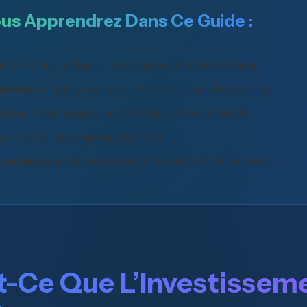
us Apprendrez Dans Ce Guide :
ux
pour bien débuter votre parcours d’investisseur
vancées
utilisées par les investisseurs professionnels
tiser
votre analyse avec l’intelligence artificielle
es
à éviter absolument en 2025
tionnaires
qui transforment l’investissement moderne
t-Ce Que L’Investissem