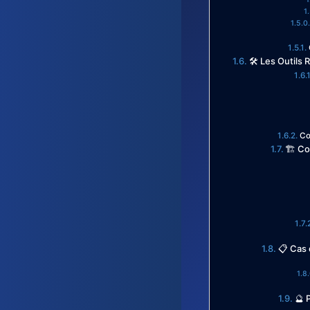
🛠️ Les Outils
Co
🏗️ C
📋 Cas 
🔮 