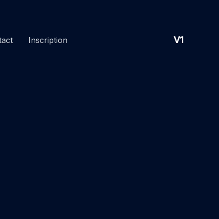
V1
tact
Inscription