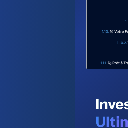
🎯 Votre F
🚀 Prêt à T
Inve
Ulti