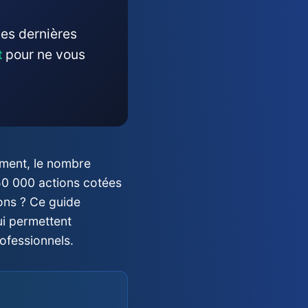
es dernières
t
pour ne vous
ement, le nombre
50 000 actions cotées
ons ? Ce guide
ui permettent
ofessionnels.