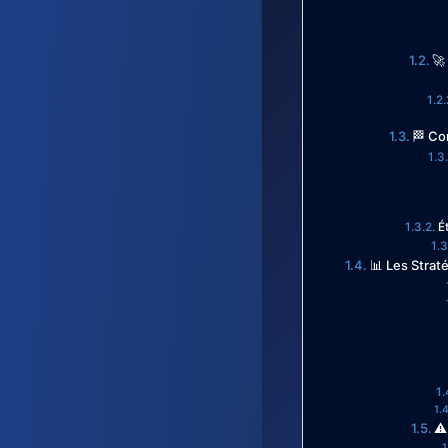
🚀
🏁 Co
É
📊 Les Strat
⚠️