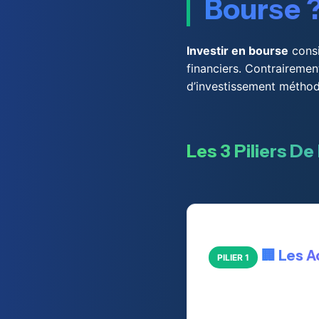
Bourse 
Investir en bourse
consi
financiers. Contrairemen
d’investissement méthodi
Les 3 Piliers D
🏢 Les A
PILIER 1
Parts de propriété d
donnent droit aux bé