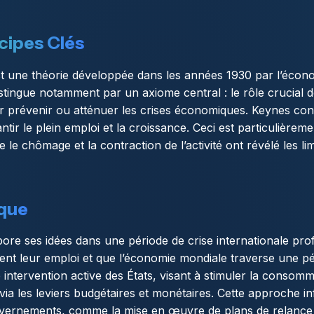
ncipes Clés
t une théorie développée dans les années 1930 par l’écon
tingue notamment par un axiome central : le rôle crucial de 
 prévenir ou atténuer les crises économiques. Keynes consi
tir le plein emploi et la croissance. Ceci est particulièreme
e chômage et la contraction de l’activité ont révélé les limi
ique
e ses idées dans une période de crise internationale pro
ent leur emploi et que l’économie mondiale traverse une pé
intervention active des États, visant à stimuler la consomm
via les leviers budgétaires et monétaires. Cette approche i
vernements, comme la mise en œuvre de plans de relance