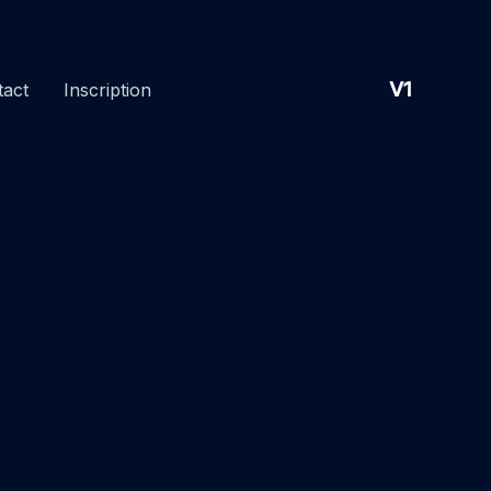
V1
tact
Inscription