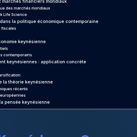
 marchés financiers mondiaux
ique des marchés mondiaux
k Life Science
dans la politique économique contemporaine
 fiscales
’économie keynésienne
tiels
es contemporains
ent keynésiennes : application concrète
ersification
e la théorie keynésienne
miques récents
es européennes
e la pensée keynésienne