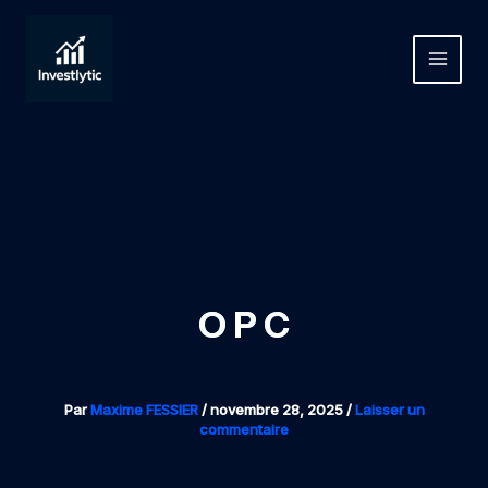
Aller
au
contenu
MAIN
MEN
O P C
Par
Maxime FESSIER
/
novembre 28, 2025
/
Laisser un
commentaire