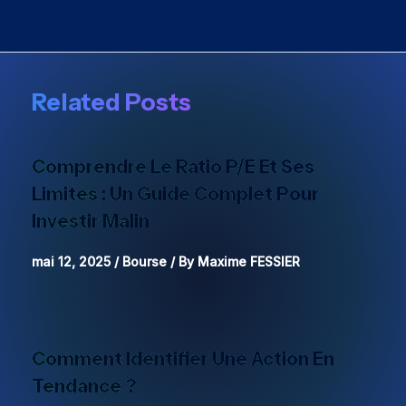
Related Posts
Comprendre Le Ratio P/E Et Ses
Limites : Un Guide Complet Pour
Investir Malin
mai 12, 2025
/
Bourse
/ By
Maxime FESSIER
Comment Identifier Une Action En
Tendance ?