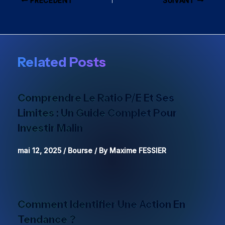
PRÉCÉDENT
SUIVANT
Related Posts
Comprendre Le Ratio P/E Et Ses
Limites : Un Guide Complet Pour
Investir Malin
mai 12, 2025
/
Bourse
/ By
Maxime FESSIER
Comment Identifier Une Action En
Tendance ?