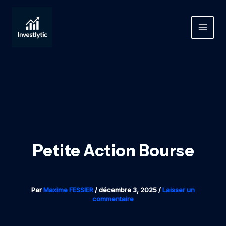
Aller
au
contenu
MAIN
MEN
Petite Action Bourse
Par
Maxime FESSIER
/
décembre 3, 2025
/
Laisser un
commentaire