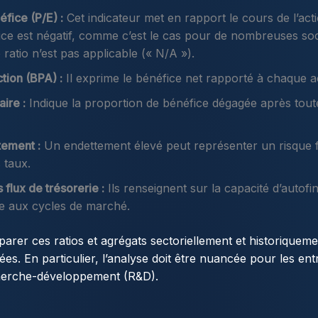
éfice (P/E) :
Cet indicateur met en rapport le cours de l’acti
fice est négatif, comme c’est le cas pour de nombreuses so
 ratio n’est pas applicable (« N/A »).
tion (BPA) :
Il exprime le bénéfice net rapporté à chaque ac
ire :
Indique la proportion de bénéfice dégagée après tout
tement :
Un endettement élevé peut représenter un risque 
 taux.
s flux de trésorerie :
Ils renseignent sur la capacité d’autofi
ce aux cycles de marché.
arer ces ratios et agrégats sectoriellement et historiquement
es. En particulier, l’analyse doit être nuancée pour les ent
echerche-développement (R&D).