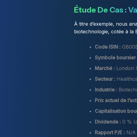
Étude De Cas : Va
À titre d’exemple, nous ana
biotechnologie, cotée à la
Code ISIN :
GB00B
Symbole boursier 
Marché :
London S
Secteur :
Healthc
Industrie :
Biotech
Prix actuel de l’act
Capitalisation bour
Dividende :
0 % (a
Rapport P/E :
N/A (