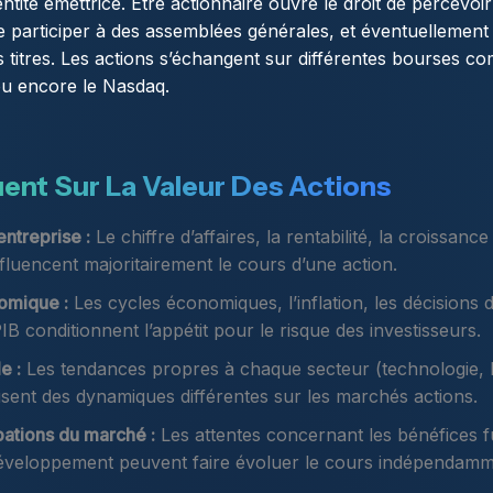
entité émettrice. Être actionnaire ouvre le droit de percevoir
 de participer à des assemblées générales, et éventuellement
s titres. Les actions s’échangent sur différentes bourses c
u encore le Nasdaq.
uent Sur La Valeur Des Actions
ntreprise :
Le chiffre d’affaires, la rentabilité, la croissanc
nfluencent majoritairement le cours d’une action.
omique :
Les cycles économiques, l’inflation, les décisions 
IB conditionnent l’appétit pour le risque des investisseurs.
e :
Les tendances propres à chaque secteur (technologie, b
uisent des dynamiques différentes sur les marchés actions.
pations du marché :
Les attentes concernant les bénéfices fu
éveloppement peuvent faire évoluer le cours indépendamme