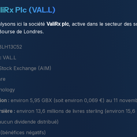
liRx Plc (VAL.L)
lysons ici la société
ValiRx plc
, active dans le secteur des s
 Bourse de Londres.
LH13C52
:
VAL.L
tock Exchange (AIM)
are
nology
ion :
environ 5,95 GBX (soit environ 0,069 €) au 11 novem
sière :
environ 13,6 millions de livres sterling (environ 15,6 
ucun dividende distribué)
bénéfices négatifs)