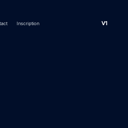
V1
tact
Inscription