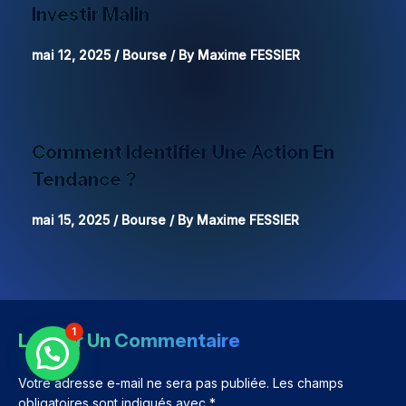
Investir Malin
mai 12, 2025
/
Bourse
/ By
Maxime FESSIER
Comment Identifier Une Action En
Tendance ?
mai 15, 2025
/
Bourse
/ By
Maxime FESSIER
1
Laisser Un Commentaire
Votre adresse e-mail ne sera pas publiée.
Les champs
obligatoires sont indiqués avec
*