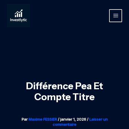
Aller
au
contenu
MAIN
MEN
Différence Pea Et
Compte Titre
Par
Maxime FESSIER
/
janvier 1, 2026
/
Laisser un
commentaire