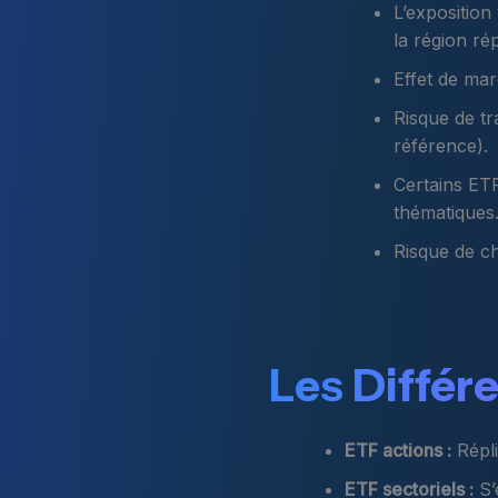
L’exposition
la région ré
Effet de mar
Risque de tr
référence).
Certains ETF
thématiques
Risque de ch
Les Différ
ETF actions :
Répli
ETF sectoriels :
S’