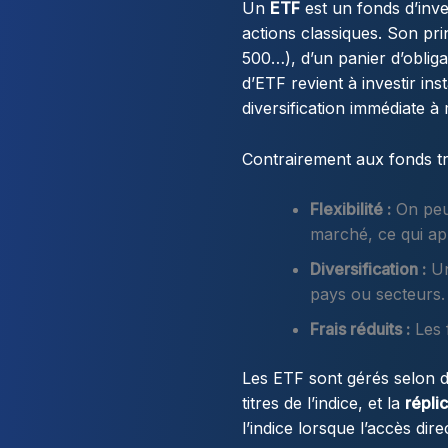
Un
ETF
est un fonds d’inve
actions classiques. Son pr
500…), d’un panier d’oblig
d’ETF revient à investir in
diversification immédiate à
Contrairement aux fonds tr
Flexibilité :
On peut
marché, ce qui appo
Diversification :
Un
pays ou secteurs.
Frais réduits :
Les 
Les ETF sont gérés selon 
titres de l’indice, et la
répli
l’indice lorsque l’accès dir