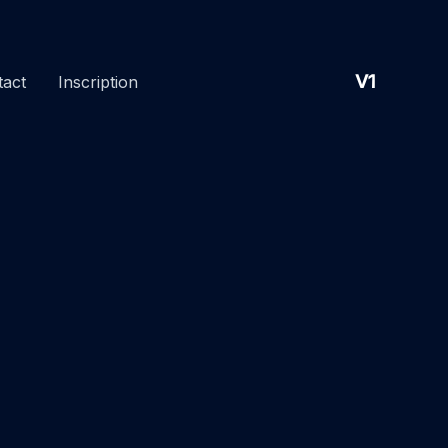
V1
tact
Inscription