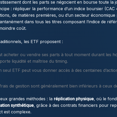
stissement dont les parts se négocient en bourse toute la jo
incipe : répliquer la performance d’un
indice boursier
(CAC 
ations, de matières premières, ou d’un secteur économique 
stantanément dans tous les titres composant l’indice de réfé
 moindre coût.
aditionnels, les ETF proposent :
 acheter ou vendre ses parts à tout moment durant les ho
rte liquidité et maîtrise du timing.
 seul ETF peut vous donner accès à des centaines d’actions
frais de gestion sont généralement bien inférieurs à ceux d
deux grandes méthodes : la
réplication physique
, où le fon
cation synthétique
, grâce à des contrats financiers pour re
ect est complexe.