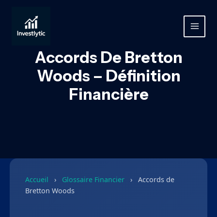
Aller
au
contenu
MAIN
MEN
Accords De Bretton
Woods – Définition
Financière
Accueil
›
Glossaire Financier
›
Accords de
Bretton Woods