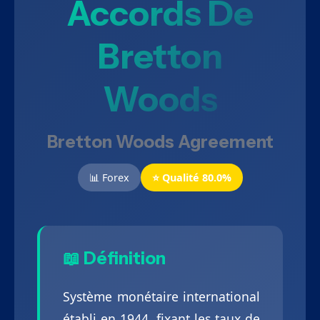
Accords De
Bretton
Woods
Bretton Woods Agreement
📊 Forex
⭐ Qualité 80.0%
📖 Définition
Système monétaire international
établi en 1944, fixant les taux de