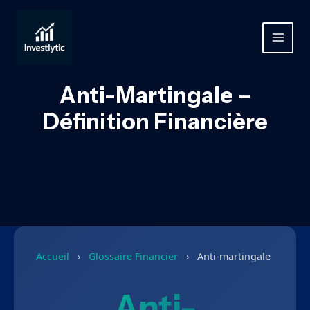
Aller
au
contenu
MAIN
MEN
Anti-Martingale –
Définition Financière
Accueil
›
Glossaire Financier
›
Anti-martingale
Anti-