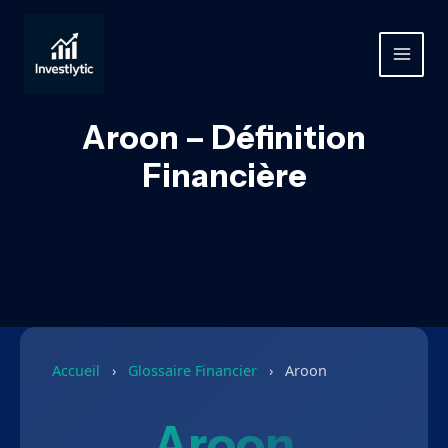
Aller
au
contenu
MAIN
MEN
Aroon – Définition
Financière
Accueil
›
Glossaire Financier
›
Aroon
Aroon